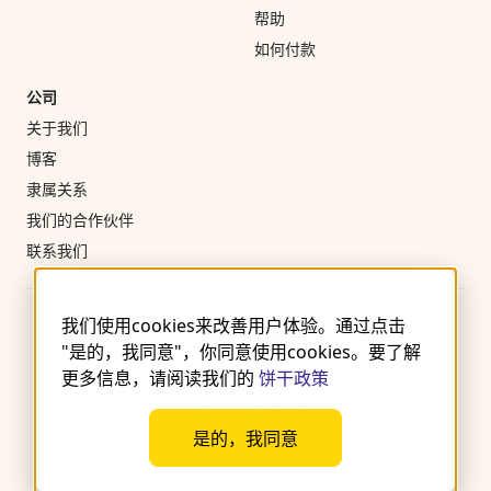
帮助
如何付款
公司
关于我们
博客
隶属关系
我们的合作伙伴
联系我们
我们使用cookies来改善用户体验。通过点击
"是的，我同意"，你同意使用cookies。要了解
更多信息，请阅读我们的
饼干政策
使用条款
隐私政策
饼干
退款和取消政策
服务水平协议
KYC 政策
订阅条款
版权声明 © 2021 – 2026. Wergames OÜ. 保留所有权利. Harju maakond,
是的，我同意
Tallinn, Kesklinna linnaosa, Endla tn 4, 10142, Estonia