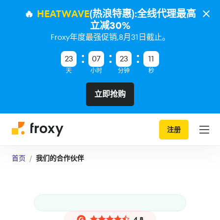
🔥
HEATWAVE
(热浪特惠):全线代理最高
立减30%
Froxy年度最强促销,8月31日截止。
23
07
23
10
天
小时
分钟
秒
立即抢购
注册
首页
我们的合作伙伴
4.8