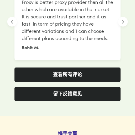
Froxy is better proxy provider then all the
T
other which are available in the market.
s
It is secure and trust partner and it as
l
fast. In term of pricing they have
f
different variations and 1 can choose
g
different plans according to the needs.
Rohit M.
S
查看所有评论
留下反馈意见
携手共赢