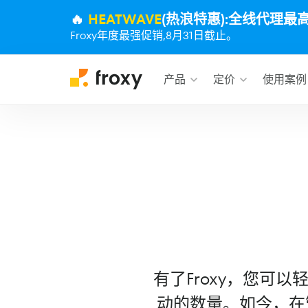
🔥
HEATWAVE
(热浪特惠):全线代理最
Froxy年度最强促销,8月31日截止。
产品
定价
使用案例
有了Froxy，您可
动的数量。如今，在