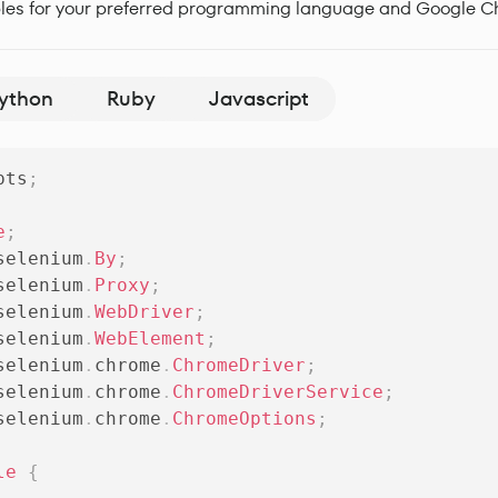
les for your preferred programming language and Google C
ython
Ruby
Javascript
pts
;
e
;
selenium
.
By
;
selenium
.
Proxy
;
selenium
.
WebDriver
;
selenium
.
WebElement
;
selenium
.
chrome
.
ChromeDriver
;
selenium
.
chrome
.
ChromeDriverService
;
selenium
.
chrome
.
ChromeOptions
;
le
{