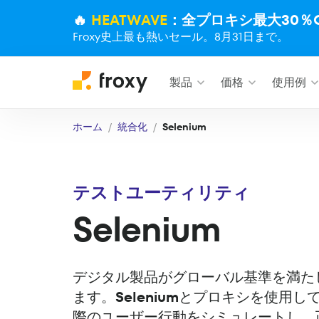
🔥
HEATWAVE
：全プロキシ最大30％O
Froxy史上最も熱いセール。8月31日まで。
製品
価格
使用例
ホーム
統合化
Selenium
テストユーティリティ
Selenium
デジタル製品がグローバル基準を満た
ます。
Selenium
とプロキシを使用し
際のユーザー行動をシミュレートし、