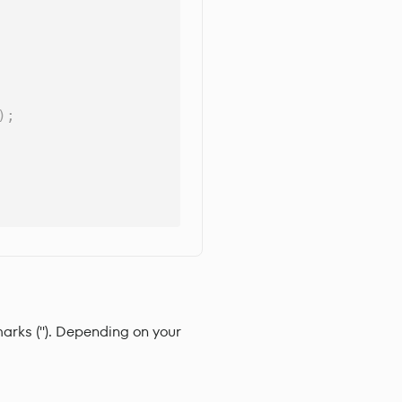
)
;
arks (''). Depending on your