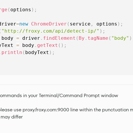
rge
(
options
)
;
driver
=
new
ChromeDriver
(
service
,
 options
)
;
(
"http://froxy.com/api/detect-ip/"
)
;
 body 
=
 driver
.
findElement
(
By
.
tagName
(
"body"
)
yText 
=
 body
.
getText
(
)
;
.
println
(
bodyText
)
;
ese commands in your Terminal/Command Prompt window
lease use proxy.froxy.com:9000 line within the punctuation m
 may differ