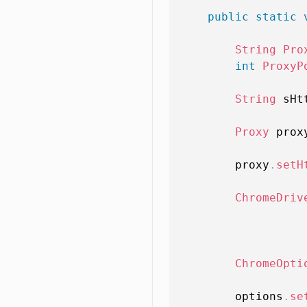
public
static
String
Pro
int
ProxyP
String
 sHt
Proxy
 prox
        proxy
.
setH
ChromeDriv
ChromeOpti
        options
.
se