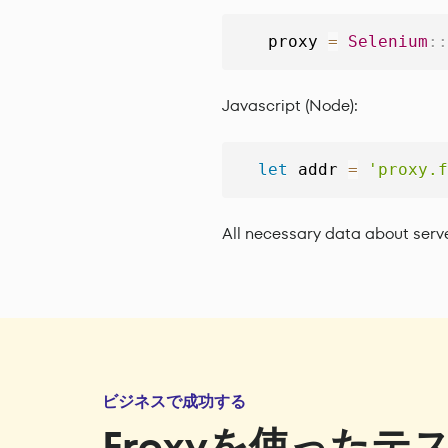
   proxy 
=
Selenium
:
:
Javascript (Node):
let
 addr 
=
'proxy.f
All necessary data about serv
ビジネスで成功する
Froxyを使ったテ