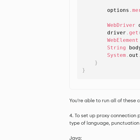
        options
.
me
WebDriver
 
        driver
.
get
WebElement
String
 bod
System
.
out
}
}
You're able to run all of th
To set up proxy connection p
type of language, punctuation
Java: