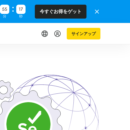
55
16
今すぐお得をゲット
分
秒
サインアップ