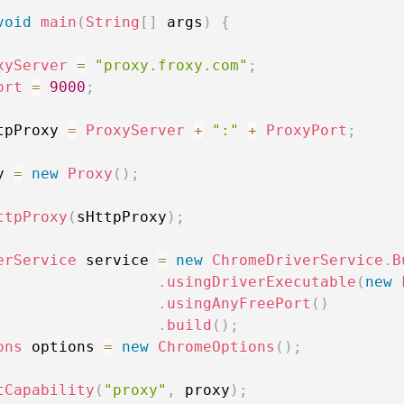
void
main
(
String
[
]
 args
)
{
xyServer
=
"proxy.froxy.com"
;
ort
=
9000
;
tpProxy 
=
ProxyServer
+
":"
+
ProxyPort
;
y 
=
new
Proxy
(
)
;
ttpProxy
(
sHttpProxy
)
;
erService
 service 
=
new
ChromeDriverService
.
B
.
usingDriverExecutable
(
new
.
usingAnyFreePort
(
)
.
build
(
)
;
ons
 options 
=
new
ChromeOptions
(
)
;
tCapability
(
"proxy"
,
 proxy
)
;