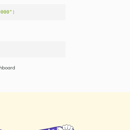
9000"
)
shboard