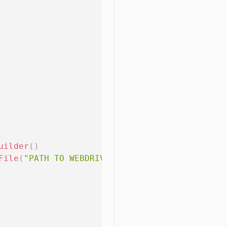
uilder
(
)
File
(
"PATH TO WEBDRIVER"
)
)