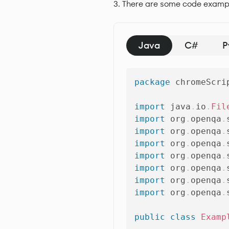
There are some code examp
Java
C#
P
package
chromeScri
import
java
.
io
.
Fil
import
org
.
openqa
.
import
org
.
openqa
.
import
org
.
openqa
.
import
org
.
openqa
.
import
org
.
openqa
.
import
org
.
openqa
.
import
org
.
openqa
.
public
class
Examp