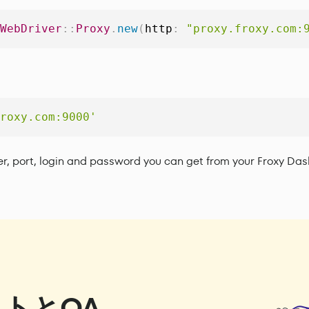
WebDriver
:
:
Proxy
.
new
(
http
:
"proxy.froxy.com:
roxy.com:9000'
er, port, login and password you can get from your Froxy Da
ストとQA