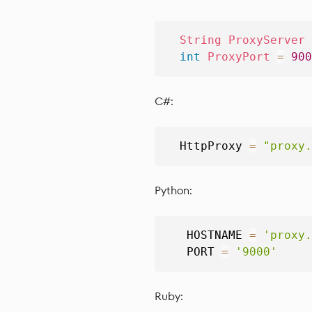
String
ProxyServer
int
ProxyPort
=
900
C#:
  HttpProxy 
=
"proxy.
Python:
   HOSTNAME 
=
'proxy.
   PORT 
=
'9000'
Ruby: