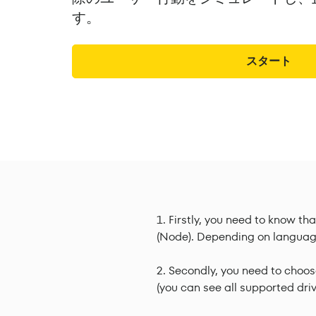
す。
スタート
Firstly, you need to know t
(Node). Depending on language 
Secondly, you need to choos
(you can see all supported dri