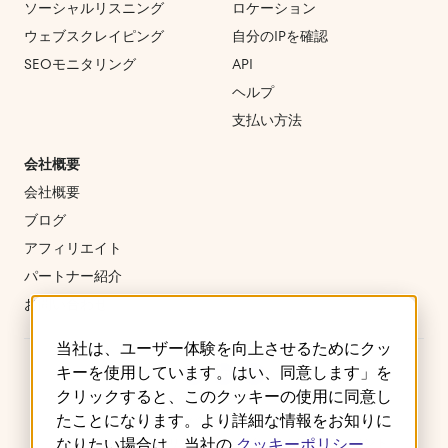
ソーシャルリスニング
ロケーション
ウェブスクレイピング
自分のIPを確認
SEOモニタリング
API
ヘルプ
支払い方法
会社概要
会社概要
ブログ
アフィリエイト
パートナー紹介
お問い合わせ
当社は、ユーザー体験を向上させるためにクッ
キーを使用しています。はい、同意します」を
クリックすると、このクッキーの使用に同意し
たことになります。より詳細な情報をお知りに
ご利用規約
プライバシーポリシー
クッキー
なりたい場合は、当社の
クッキーポリシー
返金・キャンセルポリシー
サービスレベルアグリーメント