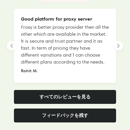
Good platform for proxy server
Froxy is better proxy provider then all the
T
other which are available in the market.
s
It is secure and trust partner and it as
l
fast. In term of pricing they have
f
different variations and 1 can choose
g
different plans according to the needs.
Rohit M.
S
すべてのレビューを見る
フィードバックを残す