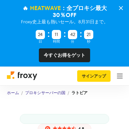
🔥
HEATWAVE
：全プロキシ最大
30％OFF
Froxy史上最も熱いセール。8月31日まで。
24
11
42
20
日
時間
分
秒
今すぐお得をゲット
サインアップ
ホーム
プロキシサーバーの国
ラトビア
4.8