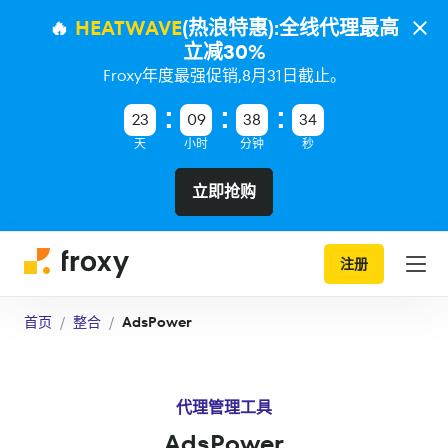
🔥
HEATWAVE
(热浪特惠):全线代理最高
立减30%
Froxy年度最强促销,8月31日截止。
23
09
38
34
天
小时
分钟
秒
立即抢购
注册
首页
整合
AdsPower
代理管理工具
AdsPower