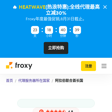
🔥
HEATWAVE
(热浪特惠):全线代理最高
立减30%
Froxy年度最强促销,8月31日截止。
23
18
40
39
天
小时
分钟
秒
立即抢购
注册
首页
代理服务器所在国家
阿拉伯联合酋长国
4.8