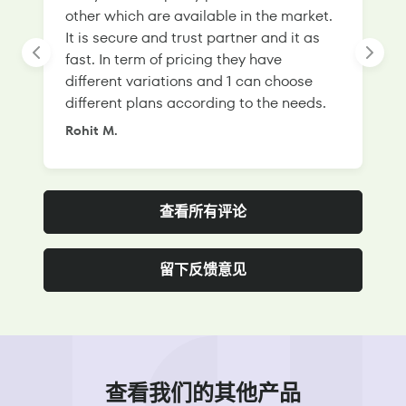
other which are available in the market.
s
It is secure and trust partner and it as
l
fast. In term of pricing they have
f
different variations and 1 can choose
g
different plans according to the needs.
Rohit M.
S
查看所有评论
留下反馈意见
查看我们的其他产品