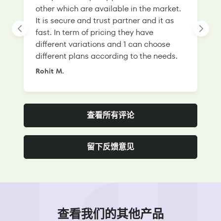
other which are available in the market.
s
It is secure and trust partner and it as
l
fast. In term of pricing they have
f
different variations and 1 can choose
g
different plans according to the needs.
Rohit M.
S
查看所有评论
留下反馈意见
查看我们的其他产品