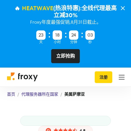
🔥
HEATWAVE
(热浪特惠):全线代理最高
立减30%
Froxy年度最强促销,8月31日截止。
23
18
24
02
天
小时
分钟
秒
立即抢购
注册
首页
代理服务器所在国家
美属萨摩亚
4.8