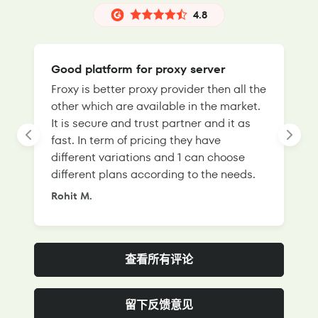
4.8
Good platform for proxy server
Froxy is better proxy provider then all the
T
other which are available in the market.
s
It is secure and trust partner and it as
l
fast. In term of pricing they have
f
different variations and 1 can choose
g
different plans according to the needs.
Rohit M.
S
查看所有评论
留下反馈意见