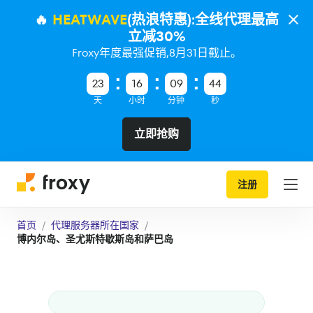
🔥
HEATWAVE
(热浪特惠):全线代理最高
立减30%
Froxy年度最强促销,8月31日截止。
23
16
09
43
天
小时
分钟
秒
立即抢购
注册
首页
代理服务器所在国家
博内尔岛、圣尤斯特歇斯岛和萨巴岛