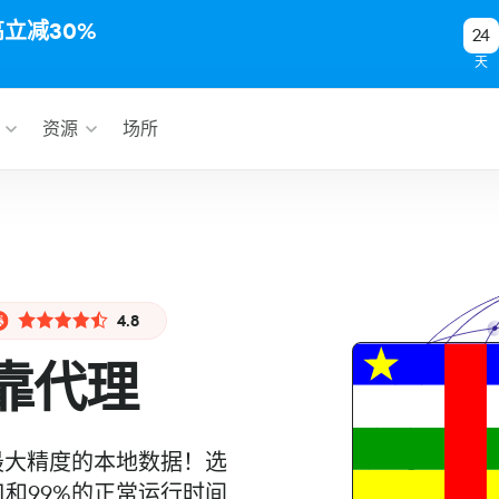
高立减30%
24
天
资源
场所
4.8
靠代理
取最大精度的本地数据！选
口和99%的正常运行时间