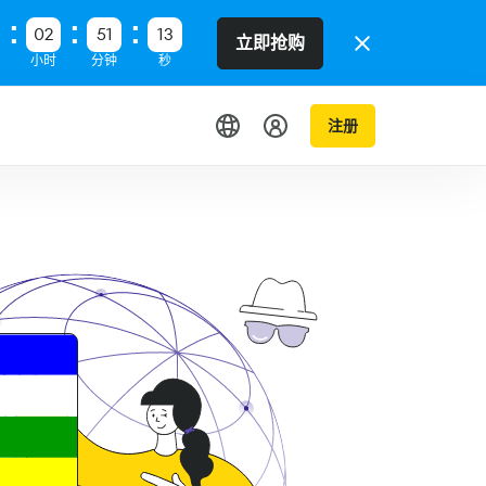
02
51
12
立即抢购
小时
分钟
秒
注册