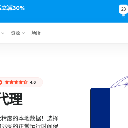
高立减30%
23
天
资源
场所
4.8
代理
最大精度的本地数据！选择
和99%的正常运行时间保