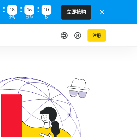
18
15
09
立即抢购
小时
分钟
秒
注册