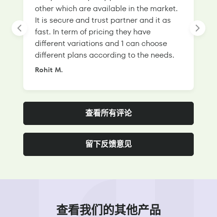
other which are available in the market.
s
It is secure and trust partner and it as
l
fast. In term of pricing they have
f
different variations and 1 can choose
g
different plans according to the needs.
Rohit M.
S
查看所有评论
留下反馈意见
查看我们的其他产品