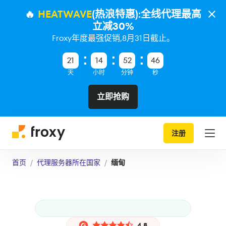
🔥
HEATWAVE
(热浪特惠):全线代理最高
立减30%
Froxy年度最强促销,8月31日截止。
21
14
52
46
天
小时
分钟
秒
立即抢购
注册
首页
代理服务器所在国家
缅甸
4.8