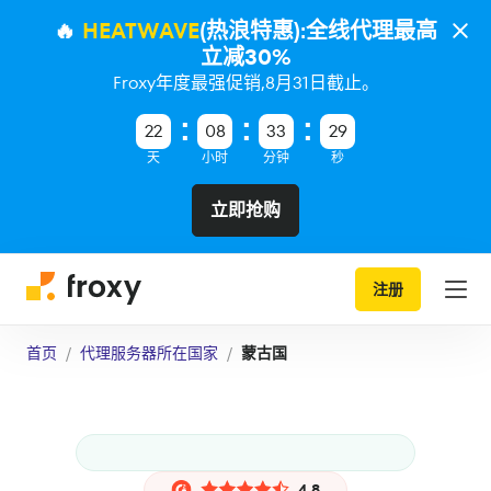
🔥
HEATWAVE
(热浪特惠):全线代理最高
立减30%
Froxy年度最强促销,8月31日截止。
22
08
33
28
天
小时
分钟
秒
立即抢购
注册
首页
代理服务器所在国家
蒙古国
4.8