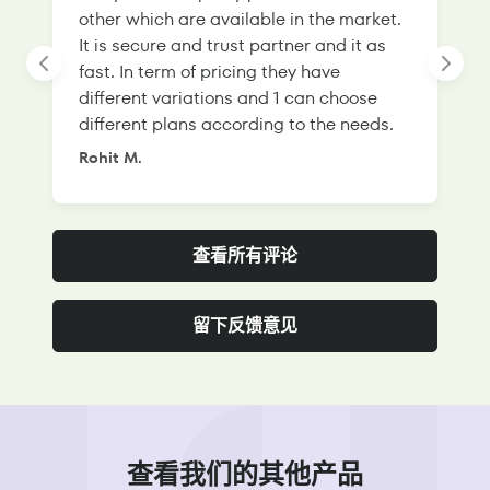
other which are available in the market.
s
It is secure and trust partner and it as
l
fast. In term of pricing they have
f
different variations and 1 can choose
g
different plans according to the needs.
Rohit M.
S
查看所有评论
留下反馈意见
查看我们的其他产品