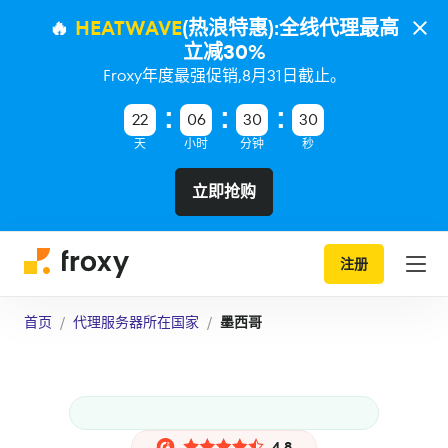
🔥
HEATWAVE
(热浪特惠):全线代理最高
立减30%
Froxy年度最强促销,8月31日截止。
22
06
30
29
天
小时
分钟
秒
立即抢购
注册
首页
代理服务器所在国家
墨西哥
4.8