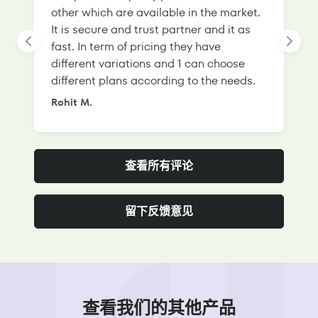
other which are available in the market.
s
It is secure and trust partner and it as
l
fast. In term of pricing they have
f
different variations and 1 can choose
g
different plans according to the needs.
Rohit M.
S
查看所有评论
留下反馈意见
查看我们的其他产品