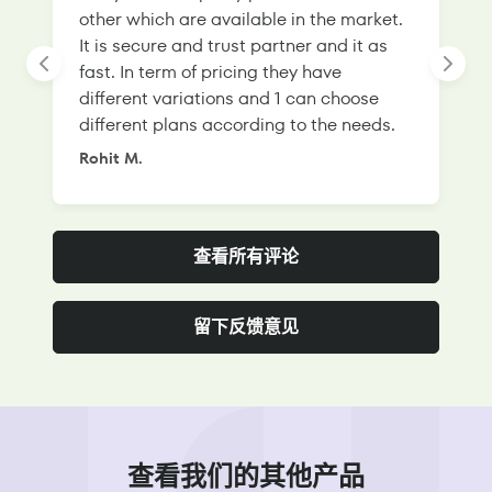
other which are available in the market.
s
It is secure and trust partner and it as
l
fast. In term of pricing they have
f
different variations and 1 can choose
g
different plans according to the needs.
Rohit M.
S
查看所有评论
留下反馈意见
查看我们的其他产品