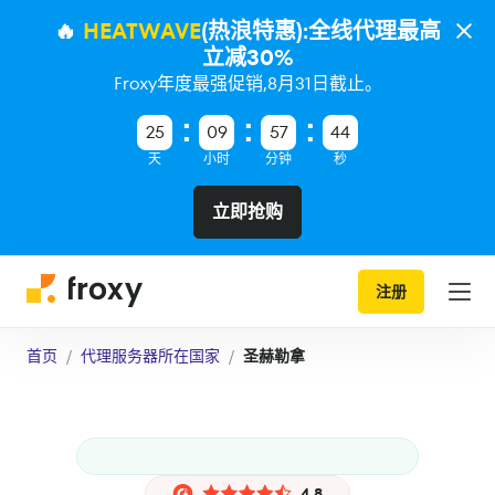
🔥
HEATWAVE
(热浪特惠):全线代理最高
立减30%
Froxy年度最强促销,8月31日截止。
25
09
57
43
天
小时
分钟
秒
立即抢购
注册
首页
代理服务器所在国家
圣赫勒拿
4.8