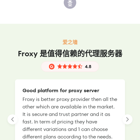
爱之墙
Froxy 是值得信赖的代理服务器
4.8
Good platform for proxy server
Froxy is better proxy provider then all the
T
other which are available in the market.
s
It is secure and trust partner and it as
l
fast. In term of pricing they have
f
different variations and 1 can choose
g
different plans according to the needs.