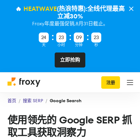
🔥
HEATWAVE
(热浪特惠):全线代理最高
立减30%
Froxy年度最强促销,8月31日截止。
24
23
09
22
天
小时
分钟
秒
立即抢购
注册
首页
搜索 SERP
Google Search
使用领先的 Google SERP 抓
取工具获取洞察力