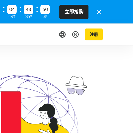
04
43
49
立即抢购
小时
分钟
秒
注册