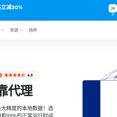
高立减30%
24
天
资源
场所
4.8
靠代理
取最大精度的本地数据！选
口和99%的正常运行时间